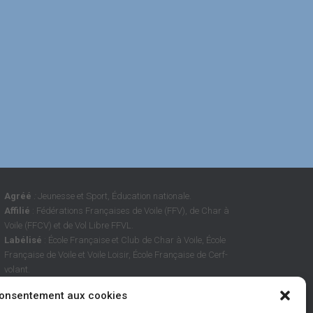
Agréé
:
Jeunesse et Sport, Éducation nationale.
Affilié
: Fédérations Françaises de Voile (FFV), de Char à
Voile (FFCV) et de Vol Libre FFVL.
Labélisé
: École Française et Club de Char à Voile, École
Française de Voile et Voile Loisir, École Française de Cerf-
volant.
consentement aux cookies