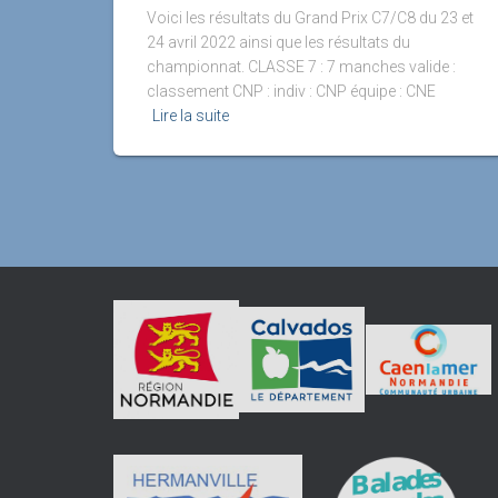
Voici les résultats du Grand Prix C7/C8 du 23 et
24 avril 2022 ainsi que les résultats du
championnat. CLASSE 7 : 7 manches valide :
classement CNP : indiv : CNP équipe : CNE
Lire la suite